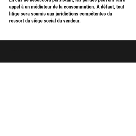
appel à un médiateur de la consommation. À défaut, tout
litige sera soumis aux juridictions compétentes du
ressort du siège social du vendeur.
© 2025 Arnaud Guilliams - Tous droits réservés -
Mentions légales
-
Politique de confidentialité
-
Conditions générales de vente
- Développé par
Evo Consulting