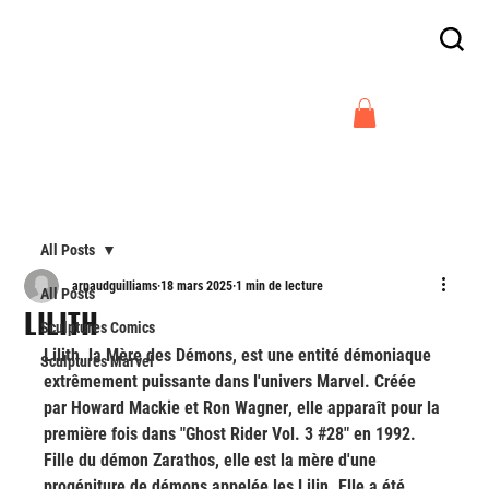
Frais de livraison offert en France
à partir de 300€
Arnaud Guilliams
All Posts
arnaudguilliams
18 mars 2025
1 min de lecture
All Posts
LILITH
Sculptures Comics
Lilith, la 
Mère des Démons
, est une entité démoniaque 
Sculptures Marvel
extrêmement puissante dans l'univers Marvel. Créée 
par 
Howard Mackie
 et 
Ron Wagner
, elle apparaît pour la 
première fois dans 
"Ghost Rider Vol. 3 
#28
"
 en 
1992
. 
Fille du démon Zarathos, elle est la mère d'une 
progéniture de démons appelée les 
Lilin
. Elle a été 