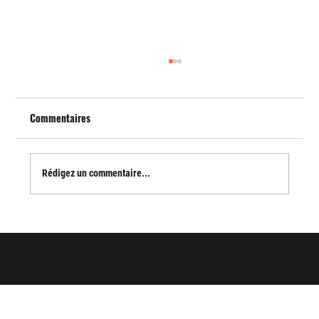
Commentaires
HOWARD THE DUCK
Rédigez un commentaire...
© 2025 Arnaud Guilliams - Tous droits réservés -
Mentions légales
-
Politique de confidentialité
-
Conditions générales de vente
- Développé par
Evo Consulting