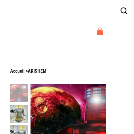
Frais de livraison offert en France
à partir de 300€
Arnaud Guilliams
Accueil
>
ARISHEM