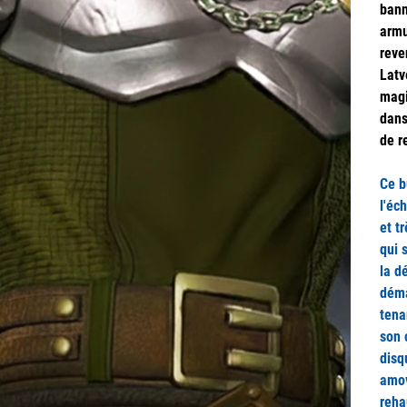
bann
armu
reve
Latv
magi
dans
de r
Ce b
l'éc
et t
qui 
la d
déma
tena
son 
disq
amov
reha