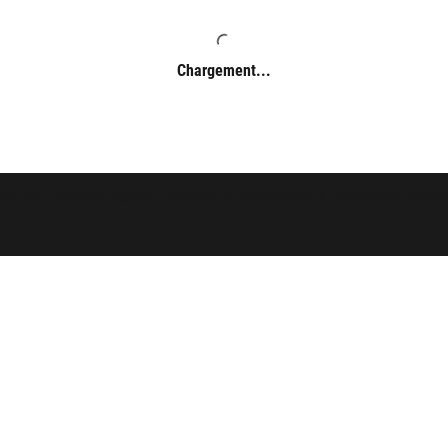
Chargement...
éservés -
Mentions légales
-
Politique de confidentialité
-
Conditions généra