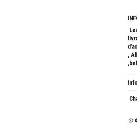
INF
Les
liv
d'a
, A
,be
Inf
Cha