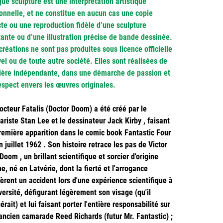
ue sculpture est une interprétation artistique
onnelle, et ne constitue en aucun cas une copie
cte ou une reproduction fidèle d’une sculpture
tante ou d’une illustration précise de bande dessinée.
créations ne sont pas produites sous licence officielle
el ou de toute autre société. Elles sont réalisées de
ère indépendante, dans une démarche de passion et
espect envers les œuvres originales.
octeur Fatalis (Doctor Doom) a été créé par le
ariste Stan Lee et le dessinateur Jack Kirby , faisant
remière apparition dans le comic book Fantastic Four
n juillet 1962 . Son histoire retrace les pas de Victor
Doom , un brillant scientifique et sorcier d'origine
ne, né en Latvérie, dont la fierté et l'arrogance
èrent un accident lors d'une expérience scientifique à
iversité, défigurant légèrement son visage (qu'il
érait) et lui faisant porter l'entière responsabilité sur
ancien camarade Reed Richards (futur Mr. Fantastic) ;