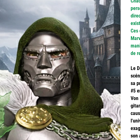
Chaq
pers
dire
exis
Ces 
Marv
mani
de r
Le D
scén
sa p
#5 e
Von 
gita
caus
l'un
exag
son 