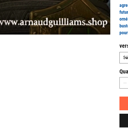
agre
futu
orné
bust
pour
ver
Qua