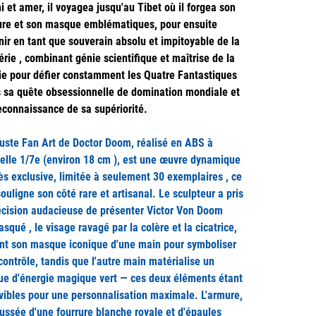
i et amer, il voyagea jusqu'au Tibet où il forgea son
re et son masque emblématiques, pour ensuite
nir en tant que souverain absolu et impitoyable de la
érie , combinant génie scientifique et maîtrise de la
e pour défier constamment les Quatre Fantastiques
 sa quête obsessionnelle de domination mondiale et
econnaissance de sa supériorité.
uste Fan Art de Doctor Doom, réalisé en ABS à
helle 1/7e (environ 18 cm ), est une œuvre dynamique
rès exclusive, limitée à seulement 30 exemplaires , ce
souligne son côté rare et artisanal. Le sculpteur a pris
écision audacieuse de présenter Victor Von Doom
squé , le visage ravagé par la colère et la cicatrice,
nt son masque iconique d'une main pour symboliser
contrôle, tandis que l'autre main matérialise un
ue d'énergie magique vert — ces deux éléments étant
ibles pour une personnalisation maximale. L'armure,
ussée d'une fourrure blanche royale et d'épaules