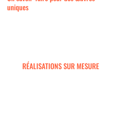
uniques
Que ce soit pour une commande spéciale, un projet
artistique ou un cadeau unique, nous réalisons des
sculptures sur mesure
selon vos besoins. Chaque pièce est
conçue avec précision et passion, garantissant un rendu
exceptionnel et fidèle à votre vision.
RÉALISATIONS SUR MESURE