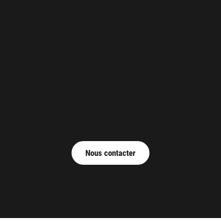
discuter de
votre projet ?
Notre équipe
est à votre
écoute.
Nous contacter
© 2025 Arnaud Guilliams - Tous droits réservés -
Mentions légales
-
Politique de confidentialité
-
Conditions générales de vente
- Développé par
Evo Consulting