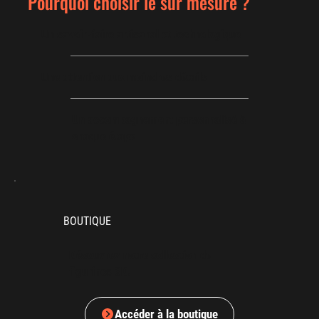
Pourquoi choisir le sur mesure ?
Un savoir-faire artisanal et technologique
Une attention aux moindres détails
Un accompagnement personnalisé à
chaque étape
BOUTIQUE
Découvrez notre collection de
figurines 3D.
Accéder à la boutique