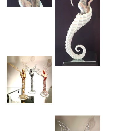
THALASSA déesse des
mers
THALASSA déesse des
mers
Les muses ANGELS