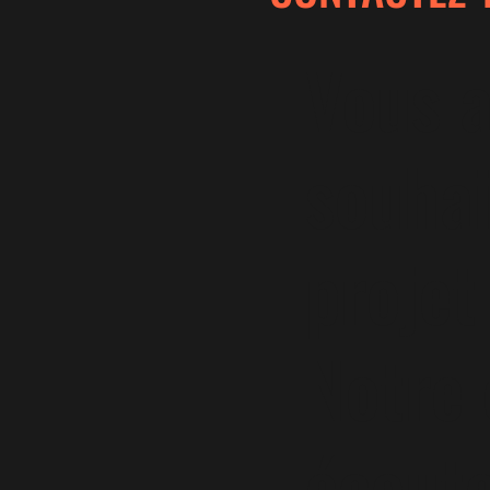
Vous a
souhai
projet
Notre 
écoute