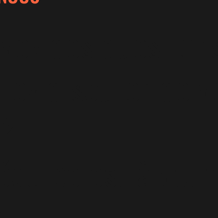
vez des question
tez discuter de v
 ?
équipe est à votr
.